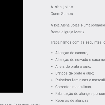
Aisha joias
Quem Somos
A loja Aisha Joias é uma joalheri
frente a igreja Matriz.
Trabalhamos com as seguintes jo
Alianças de namoro;
Alianças de noivado e casame
Anéis de prata e ouro;
Brincos de prata e ouro;
Pulseiras femininas e masculi
Correntes masculinas;
Fabricação de alianças person
Reparos de alianças;